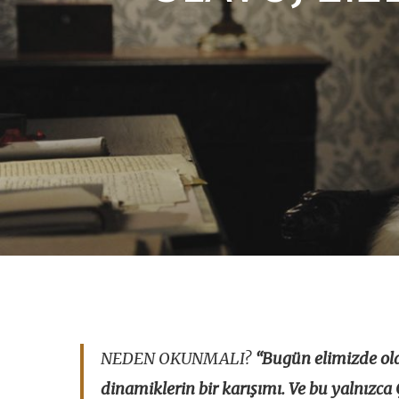
Aramak için ENTER'a çıkış için ESC tuş
NEDEN OKUNMALI?
“Bugün elimizde olan
dinamiklerin bir karışımı. Ve bu yalnızca