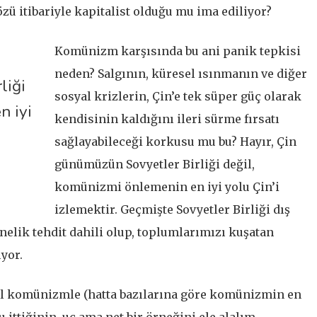
ü itibariyle kapitalist olduğu mu ima ediliyor?
Komünizm karşısında bu ani panik tepkisi
neden? Salgının, küresel ısınmanın ve diğer
liği
sosyal krizlerin, Çin’e tek süper güç olarak
n iyi
kendisinin kaldığını ileri sürme fırsatı
sağlayabileceği korkusu mu bu? Hayır, Çin
günümüzün Sovyetler Birliği değil,
komünizmi önlemenin en iyi yolu Çin’i
izlemektir. Geçmişte Sovyetler Birliği dış
elik tehdit dahili olup, toplumlarımızı kuşatan
yor.
ıl komünizmle (hatta bazılarına göre komünizmin en
ittiğinin, uç ama net bir örneğini ele alalım.