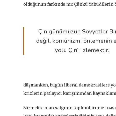
olduğunun farkında mı: Çünkü Yahudilerin öz
Çin günümüzün Sovyetler Bir
değil, komünizmi önlemenin e
yolu Çin’i izlemektir.
düşmanken, bugün liberal demokrasilere yön
krizlerin patlayıcı karışımından kaynaklanı
Sürmekte olan salgının toplumlarımızı nas
kötü kısmıyla) özdeşleştirdiğimiz şeye doğru 