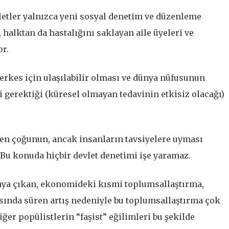
vletler yalnızca yeni sosyal denetim ve düzenleme
alktan da hastalığını saklayan aile üyeleri ve
or.
herkes için ulaşılabilir olması ve dünya nüfusunun
gerektiği (küresel olmayan tedavinin etkisiz olacağı)
en çoğunun, ancak insanların tavsiyelere uyması
 Bu konuda hiçbir devlet denetimi işe yaramaz.
aya çıkan, ekonomideki kısmi toplumsallaştırma,
sında süren artış nedeniyle bu toplumsallaştırma çok
ğer popülistlerin “faşist” eğilimleri bu şekilde