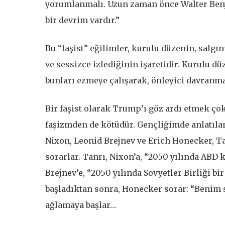
yorumlanmalı. Uzun zaman önce Walter Benja
bir devrim vardır.”
Bu “faşist” eğilimler, kurulu düzenin, salg
ve sessizce izlediğinin işaretidir. Kurulu d
bunları ezmeye çalışarak, önleyici davranma
Bir faşist olarak Trump’ı göz ardı etmek çok
faşizmden de kötüdür. Gençliğimde anlatıla
Nixon, Leonid Brejnev ve Erich Honecker, Ta
sorarlar. Tanrı, Nixon’a, “2050 yılında ABD 
Brejnev’e, “2050 yılında Sovyetler Birliği bi
başladıktan sonra, Honecker sorar: “Benim 
ağlamaya başlar…