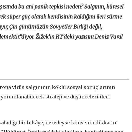
sında bu ani panik tepkisi neden? Salgının, küresel
 tek süper güç olarak kendisinin kaldığını ileri sürme
yır, Çin günümüzün Sovyetler Birliği değil,
emektir.”diyor. Žižek’in RT’deki yazısını Deniz Vural
rona virüs salgınının köklü sosyal sonuçlarının
 yorumlanabilecek strateji ve düşünceleri ileri
kaladığı bir hikâye, neredeyse kimsenin dikkatini
e, “Hükümet, İngiltere’deki okullara, kapitalizme son