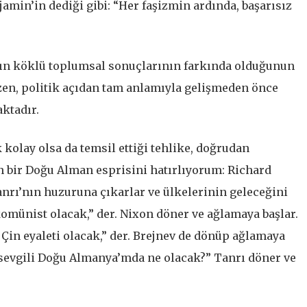
min’in dediği gibi: “Her faşizmin ardında, başarısız
ının köklü toplumsal sonuçlarının farkında olduğunun
üzen, politik açıdan tam anlamıyla gelişmeden önce
ktadır.
 kolay olsa da temsil ettiği tehlike, doğrudan
n bir Doğu Alman esprisini hatırlıyorum: Richard
nrı’nın huzuruna çıkarlar ve ülkelerinin geleceğini
komünist olacak,” der. Nixon döner ve ağlamaya başlar.
r Çin eyaleti olacak,” der. Brejnev de dönüp ağlamaya
sevgili Doğu Almanya’mda ne olacak?” Tanrı döner ve