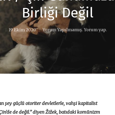
Birliği Değil
19 Ekim 2020
Yorum Yapılmamış. Yorum yap.
una basınız
 şey güçlü otoriter devletlerle, vahşi kapitalist
 Çin’de de değil.” diyen Žižek, batıdaki komünizm