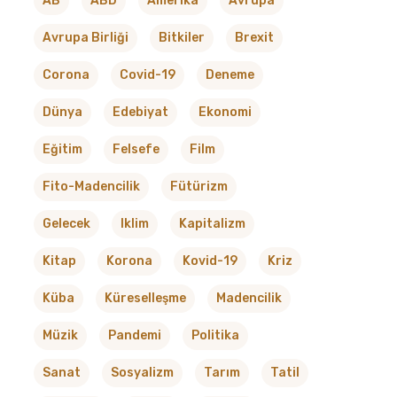
AB
ABD
Amerika
Avrupa
Avrupa Birliği
Bitkiler
Brexit
Corona
Covid-19
Deneme
Dünya
Edebiyat
Ekonomi
Eğitim
Felsefe
Film
Fito-Madencilik
Fütürizm
Gelecek
Iklim
Kapitalizm
Kitap
Korona
Kovid-19
Kriz
Küba
Küreselleşme
Madencilik
Müzik
Pandemi
Politika
Sanat
Sosyalizm
Tarım
Tatil