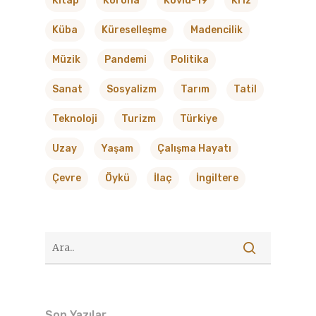
Kitap
Korona
Kovid-19
Kriz
Küba
Küreselleşme
Madencilik
Müzik
Pandemi
Politika
Sanat
Sosyalizm
Tarım
Tatil
Teknoloji
Turizm
Türkiye
Uzay
Yaşam
Çalışma Hayatı
Çevre
Öykü
İlaç
İngiltere
Son Yazılar