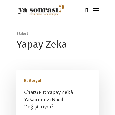
Aramak için ENTER'a çıkış için ESC
Etiket
tuşuna basınız
Yapay Zeka
Editoryal
ChatGPT: Yapay Zekâ
Yaşamımızı Nasıl
Değiştiriyor?