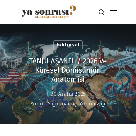
Aramak için ENTER'a çıkış için ESC
tuşuna basınız
Editoryal
TANJU AŞANEL / 2026 Ve
Küresel Dönüşümün
Anatomisi
30 Aralık 2025
Yorum Yapılmamış. Yorum yap.