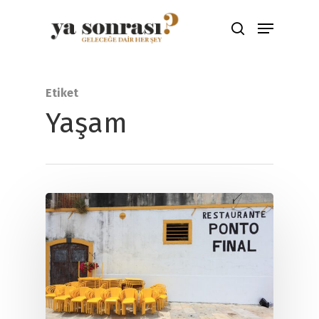
Aramak için ENTER'a çıkış için ESC
Etiket
tuşuna basınız
Yaşam