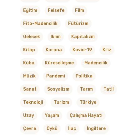
Eğitim
Felsefe
Film
Fito-Madencilik
Fütürizm
Gelecek
Iklim
Kapitalizm
Kitap
Korona
Kovid-19
Kriz
Küba
Küreselleşme
Madencilik
Müzik
Pandemi
Politika
Sanat
Sosyalizm
Tarım
Tatil
Teknoloji
Turizm
Türkiye
Uzay
Yaşam
Çalışma Hayatı
Çevre
Öykü
İlaç
İngiltere