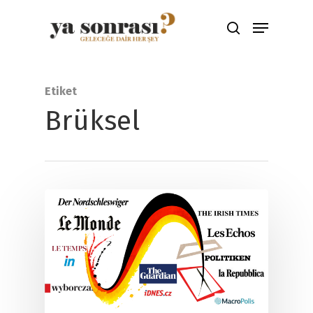
Aramak için ENTER'a çıkış için ESC
Etiket
tuşuna basınız
Brüksel