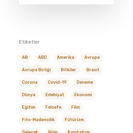
Etiketler
AB
ABD
Amerika
Avrupa
Avrupa Birliği
Bitkiler
Brexit
Corona
Covid-19
Deneme
Dünya
Edebiyat
Ekonomi
Eğitim
Felsefe
Film
Fito-Madencilik
Fütürizm
Gelecek
Iklim
Kapitalizm