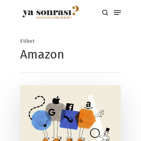
Aramak için ENTER'a çıkış için ESC
Etiket
tuşuna basınız
Amazon