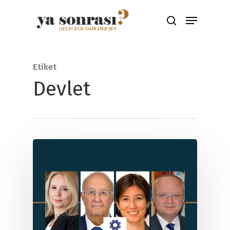
Aramak için ENTER'a çıkış için ESC
Etiket
tuşuna basınız
Devlet