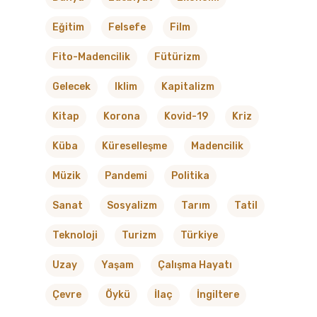
Eğitim
Felsefe
Film
Fito-Madencilik
Fütürizm
Gelecek
Iklim
Kapitalizm
Kitap
Korona
Kovid-19
Kriz
Küba
Küreselleşme
Madencilik
Müzik
Pandemi
Politika
Sanat
Sosyalizm
Tarım
Tatil
Teknoloji
Turizm
Türkiye
Uzay
Yaşam
Çalışma Hayatı
Çevre
Öykü
İlaç
İngiltere