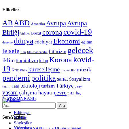
Etiketler
AB
ABD
Avrupa
Avrupa
Amerika
covid-19
corona
Birliği
Brexit
bitkiler
dünya
Ekonomi
edebiyat
eğitim
deneme
gelecek
felsefe
fütürizm
film
fito-madencilik
kovid-
Korona
iklim
kapitalizm
kitap
19
küreselleşme
müzik
Kriz
Küba
madencilik
pandemi
politika
sanat
Sosyalizm
teknoloji
Türkiye
turizm
Tatil
tarım
uzay
yaşam
çevre
çalışma hayatı
İlaç
öykü
İngiltere
Ara
Editoryal
Son Yazılar
Yazılar
Söyleşiler
Videolar
TANJU AŞANEL / 2026 ve Küresel