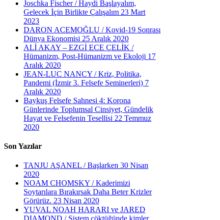
Joschka Fischer / Haydi Başlayalım,
Gelecek İçin Birlikte Çalışalım
23 Mart
2023
DARON ACEMOĞLU / Kovid-19 Sonrası
Dünya Ekonomisi
25 Aralık 2020
ALİ AKAY – EZGİ ECE ÇELİK /
Hümanizm, Post-Hümanizm ve Ekoloji
17
Aralık 2020
JEAN-LUC NANCY / Kriz, Politika,
Pandemi (İzmir 3. Felsefe Seminerleri)
7
Aralık 2020
Baykuş Felsefe Sahnesi 4: Korona
Günlerinde Toplumsal Cinsiyet, Gündelik
Hayat ve Felsefenin Tesellisi
22 Temmuz
2020
Son Yazılar
TANJU AŞANEL / Başlarken
30 Nisan
2020
NOAM CHOMSKY / Kaderimizi
Soytarılara Bırakırsak Daha Beter Krizler
Görürüz.
23 Nisan 2020
YUVAL NOAH HARARI ve JARED
DIAMOND / Sistem çöktüğünde kimler