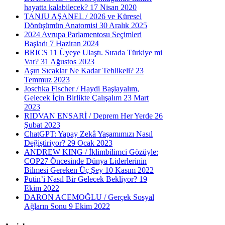
hayatta kalabilecek?
17 Nisan 2020
TANJU AŞANEL / 2026 ve Küresel
Dönüşümün Anatomisi
30 Aralık 2025
2024 Avrupa Parlamentosu Seçimleri
Başladı
7 Haziran 2024
BRICS 11 Üyeye Ulaştı. Sırada Türkiye mi
Var?
31 Ağustos 2023
Aşırı Sıcaklar Ne Kadar Tehlikeli?
23
Temmuz 2023
Joschka Fischer / Haydi Başlayalım,
Gelecek İçin Birlikte Çalışalım
23 Mart
2023
RIDVAN ENSARİ / Deprem Her Yerde
26
Şubat 2023
ChatGPT: Yapay Zekâ Yaşamımızı Nasıl
Değiştiriyor?
29 Ocak 2023
ANDREW KING / İklimbilimci Gözüyle:
COP27 Öncesinde Dünya Liderlerinin
Bilmesi Gereken Üç Şey
10 Kasım 2022
Putin’i Nasıl Bir Gelecek Bekliyor?
19
Ekim 2022
DARON ACEMOĞLU / Gerçek Sosyal
Ağların Sonu
9 Ekim 2022