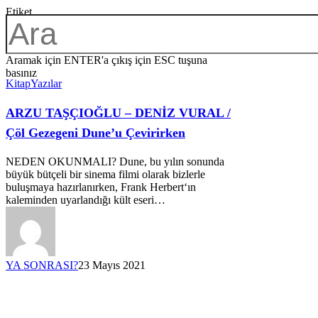
Etiket
dune
Aramak için ENTER'a çıkış için ESC tuşuna
basınız
Kitap
Yazılar
ARZU TAŞÇIOĞLU – DENİZ VURAL /
Çöl Gezegeni Dune’u Çevirirken
NEDEN OKUNMALI? Dune, bu yılın sonunda
büyük bütçeli bir sinema filmi olarak bizlerle
buluşmaya hazırlanırken, Frank Herbert‘ın
kaleminden uyarlandığı kült eseri…
YA SONRASI?
23 Mayıs 2021