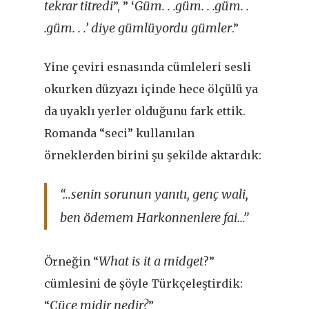
tekrar titredi
Güm. . .güm. . .güm. .
”, ” ‘
.güm. . .’ diye gümlüyordu gümler
.”
Yine çeviri esnasında cümleleri sesli
okurken düzyazı içinde hece ölçülü ya
da uyaklı yerler olduğunu fark ettik.
Romanda “seci” kullanılan
örneklerden birini şu şekilde aktardık:
“…senin sorunun yanıtı, genç wali,
ben ödemem Harkonnenlere fai…”
What is it a midget
Örneğin “
?”
cümlesini de şöyle Türkçeleştirdik:
Cüce midir nedir?
“
”