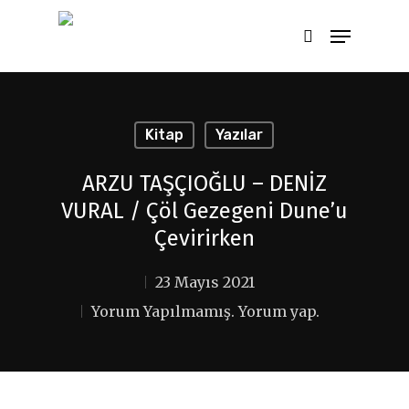
Aramak için ENTER'a çıkış için ESC
tuşuna basınız
Kitap
Yazılar
ARZU TAŞÇIOĞLU – DENİZ
VURAL / Çöl Gezegeni Dune’u
Çevirirken
23 Mayıs 2021
Yorum Yapılmamış. Yorum yap.