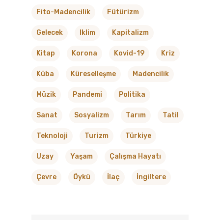
Fito-Madencilik
Fütürizm
Gelecek
Iklim
Kapitalizm
Kitap
Korona
Kovid-19
Kriz
Küba
Küreselleşme
Madencilik
Müzik
Pandemi
Politika
Sanat
Sosyalizm
Tarım
Tatil
Teknoloji
Turizm
Türkiye
Uzay
Yaşam
Çalışma Hayatı
Çevre
Öykü
İlaç
İngiltere