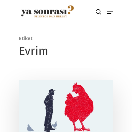
Aramak için ENTER'a çıkış için ESC
Etiket
tuşuna basınız
Evrim