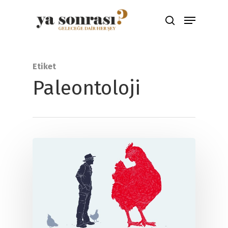
Aramak için ENTER'a çıkış için ESC
Etiket
tuşuna basınız
Paleontoloji