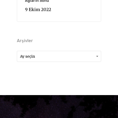
Ağların Sonu
9 Ekim 2022
Arşivler
Arşivler
Arşivler
Ay seçin