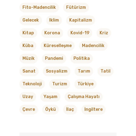
Fito-Madencilik
Fütürizm
Gelecek
Iklim
Kapitalizm
Kitap
Korona
Kovid-19
Kriz
Küba
Küreselleşme
Madencilik
Müzik
Pandemi
Politika
Sanat
Sosyalizm
Tarım
Tatil
Teknoloji
Turizm
Türkiye
Uzay
Yaşam
Çalışma Hayatı
Çevre
Öykü
İlaç
İngiltere